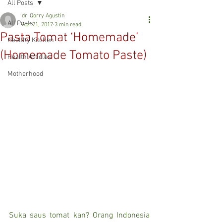
All Posts
dr. Qorry Agustin
All Posts
Apr 21, 2017
3 min read
Pasta Tomat ‘Homemade’
Healthy Kitchen
(Homemade Tomato Paste)
Health Articles
Motherhood
Suka saus tomat kan? Orang Indonesia 