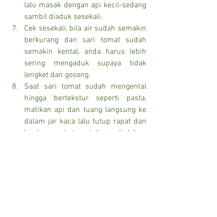
lalu masak dengan api kecil-sedang 
sambil diaduk sesekali.
Cek sesekali, bila air sudah semakin 
berkurang dan sari tomat sudah 
semakin kental, anda harus lebih 
sering mengaduk supaya tidak 
lengket dan gosong.
Saat sari tomat sudah mengental 
hingga bertekstur seperti pasta, 
matikan api dan tuang langsung ke 
dalam jar kaca lalu tutup rapat dan 
biarkan pasta tomat dingin di dalam 
jar. Setelah itu anda bisa 
menyimpannya di dalam kulkas 
atau 
freezer
.
Penyimpanan di dalam freezer bisa 
tahan hingga 6 bulan atau lebih. 
Penyimpanan di kulkas tahan hingga 