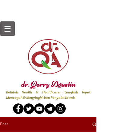
dr. Qorry Agustin
Rethink Health & Healthcare: Langkah Tepat
Mencegah & Menyingkirkan Penyakit Kronis
Post