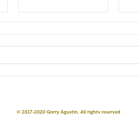
Chia
Gluten Free Mushroom &
Cheese Meatlover Pizza
© 2017-2020
Qorry
Agustin. All rights reserved