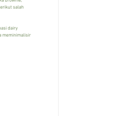
ka brownie, 
rikut salah 
asi dairy 
ga meminimalisir 