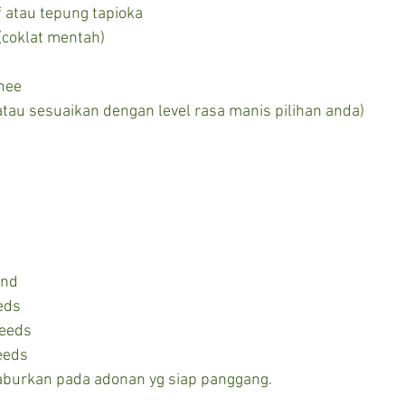
 atau tepung tapioka
(coklat mentah)
ghee
atau sesuaikan dengan level rasa manis pilihan anda)
ond
eds
seeds
eeds
burkan pada adonan yg siap panggang.