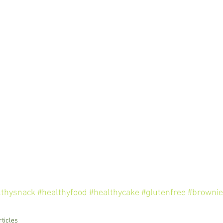
lthysnack
#healthyfood
#healthycake
#glutenfree
#brownie
rticles