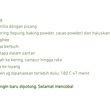
ng
nilla dengan pisang
ring (tepung, baking powder, cacao powder) dan haluskan
/ghee
ga berbuih
elapa dalam santan
h ke kering, campur hingga rata
 ke loyang
n yg dipanaskan terlebih dulu: 180 C 47 menit
ingin baru dipotong. Selamat mencoba!